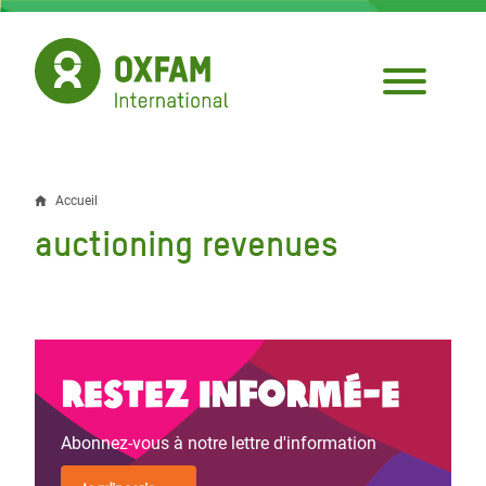
Aller
au
contenu
principal
Accueil
Fil
auctioning revenues
d'Ariane
Restez informé-e
Abonnez-vous à notre lettre d'information