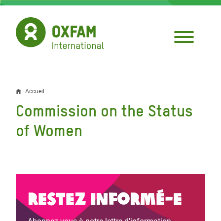
Aller
au
contenu
principal
Accueil
Fil
Commission on the Status
d'Ariane
of Women
Restez informé-e