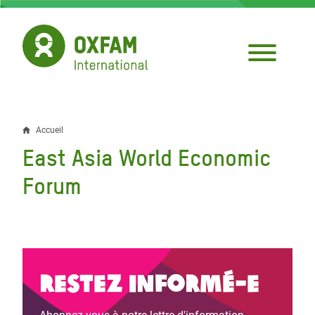
Aller
au
contenu
principal
Accueil
Fil
East Asia World Economic
d'Ariane
Forum
Restez informé-e