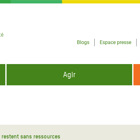
té
Blogs
Espace presse
Agir
NCES HUMANITAIRES
S'INFORMER ET RELAYER NOS MESSAGES
OXFAM DANS LE MONDE
QUI SOMMES-NOUS ?
 aux Dons pour la Crise
ban
à Gaza
s restent sans ressources