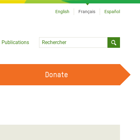
English
Français
Español
Language
Publications
Submit sea
Donate
TRAVAILLER AVEC NOUS
OUR FEMINIST PRINCIPLES
DEVENIR BÉNÉVOLE