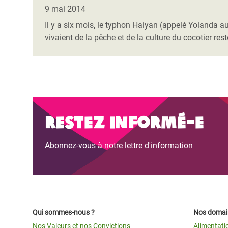
Conflits et Catastrophes
#MonClimatMonAvenir
Crise 
9 mai 2014
Alime
Il y a six mois, le typhon Haiyan (appelé Yolanda aux
Inégalités Extrêmes et
Mettons Fin à la Souffrance qui se Cache
l’Est
vivaient de la pêche et de la culture du cocotier re
Services Essentiels
Derrière notre Alimentation
Crise
Inequality and Rights in a
Les Violences Faites aux Femmes et aux
Digital Age
Filles, Ça Suffit !
Crise
au Ba
Gender, Rights, and Justice
Restez informé-e
Crise
Souda
Abonnez-vous à notre lettre d'information
Crise 
Qui sommes-nous ?
Nos domain
Nos Valeurs et nos Convictions
Alimentati