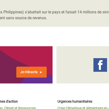
Climatique et
ntaire en Afrique de
 Philippines) s’abattait sur le pays et faisait 14 millions de sini
stent sans source de revenus.
 au Yémen
 des Réfugiés Rohingyas
ngladesh
 des Réfugié·es au
n du Sud
en Syrie
Je m'inscris
es d'action
Urgences humanitaires
on, Climat et Ressources
Crise Climatique et Alimentaire en 