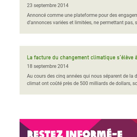
Conflits et Catastrophes
#MonClimatMonAvenir
Crise 
23 septembre 2014
Alime
Annoncé comme une plateforme pour des engagement
Inégalités Extrêmes et
Mettons Fin à la Souffrance qui se Cache
l’Est
d’annonces variées et limitées, ne permettant pas, 
Services Essentiels
Derrière notre Alimentation
Crise
Inequality and Rights in a
Les Violences Faites aux Femmes et aux
Digital Age
Filles, Ça Suffit !
Crise
au Ba
La facture du changement climatique s’élève 
Gender, Rights, and Justice
18 septembre 2014
Crise
Au cours des cinq années qui nous séparent de la d
Souda
climat ont coûté près de 500 milliards de dollars, 
Crise 
Restez informé-e