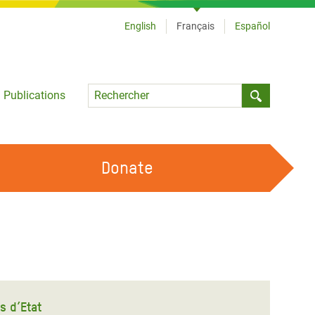
English
Français
Español
Language
Publications
Submit sea
Donate
TRAVAILLER AVEC NOUS
OUR FEMINIST PRINCIPLES
DEVENIR BÉNÉVOLE
s d’Etat