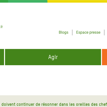
té
Blogs
Espace presse
Agir
NCES HUMANITAIRES
S'INFORMER ET RELAYER NOS MESSAGES
OXFAM DANS LE MONDE
QUI SOMMES-NOUS ?
 aux Dons pour la Crise
ban
à Gaza
 doivent continuer de résonner dans les oreilles des chef