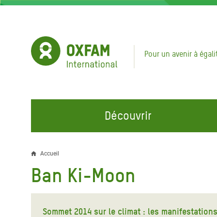
Aller
au
contenu
principal
Pour un avenir à égali
Découvrir
NOS DOMAINES D'ACTION
REJOINDRE NOS CAMPAGNES
URGE
Accueil
Fil
Ban Ki-Moon
Eau et Assainissement
Climate Justice
Appel
d'Ariane
au Li
Alimentation, Climat et
Hands Off Our Spaces
Ressources Naturelles
Crise 
Sommet 2014 sur le climat : les manifestations
Rejoignez la Communauté