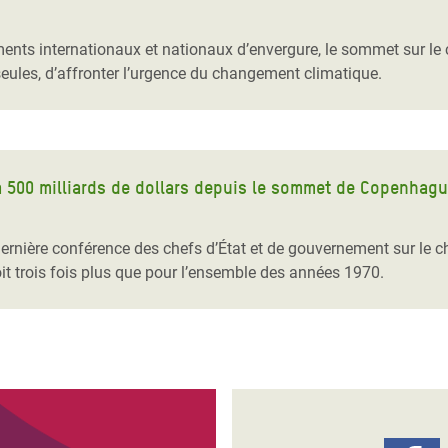
Climatique et
ntaire en Afrique de
s internationaux et nationaux d’envergure, le sommet sur le c
seules, d’affronter l’urgence du changement climatique.
 au Yémen
 des Réfugiés Rohingyas
ngladesh
à 500 milliards de dollars depuis le sommet de Copenhag
 des Réfugié·es au
ernière conférence des chefs d’État et de gouvernement sur le c
n du Sud
soit trois fois plus que pour l’ensemble des années 1970.
en Syrie