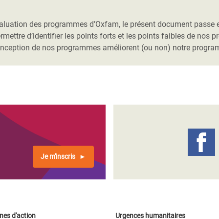
Climatique et
ntaire en Afrique de
’évaluation des programmes d’Oxfam, le présent document passe e
rmettre d’identifier les points forts et les points faibles de nos
onception de nos programmes améliorent (ou non) notre programma
 au Yémen
 des Réfugiés Rohingyas
ngladesh
 des Réfugié·es au
n du Sud
en Syrie
Je m'inscris
es d'action
Urgences humanitaires