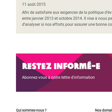
Conflits et Catastrophes
#MonClimatMonAvenir
Crise 
11 août 2015
Alime
Afin de satisfaire aux exigences de la politique d
Inégalités Extrêmes et
Mettons Fin à la Souffrance qui se Cache
l’Est
entre janvier 2013 et octobre 2014. Il vise à nous pe
Services Essentiels
Derrière notre Alimentation
d’analyser si nos efforts pour assurer une bonne c
Crise
Inequality and Rights in a
Les Violences Faites aux Femmes et aux
Digital Age
Filles, Ça Suffit !
Crise
au Ba
Gender, Rights, and Justice
Crise
Restez informé-e
Souda
Crise 
Abonnez-vous à notre lettre d'information
Qui sommes-nous ?
Nos domain