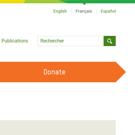
English
Français
Español
Language
Publications
Submit sea
Donate
TRAVAILLER AVEC NOUS
OUR FEMINIST PRINCIPLES
DEVENIR BÉNÉVOLE