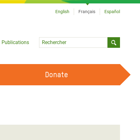
English
Français
Español
Language
Publications
Submit sea
Donate
TRAVAILLER AVEC NOUS
OUR FEMINIST PRINCIPLES
DEVENIR BÉNÉVOLE