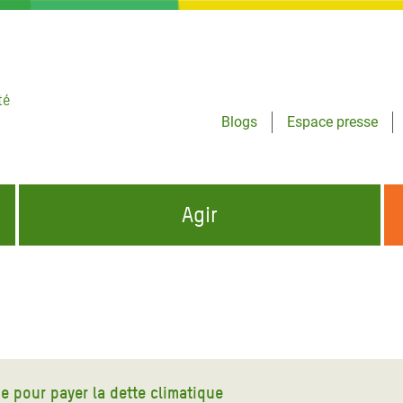
té
Blogs
Espace presse
Agir
NCES HUMANITAIRES
S'INFORMER ET RELAYER NOS MESSAGES
OXFAM DANS LE MONDE
QUI SOMMES-NOUS ?
 aux Dons pour la Crise
ban
à Gaza
e pour payer la dette climatique