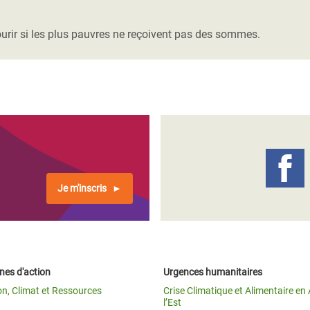
Climatique et
ntaire en Afrique de
urir si les plus pauvres ne reçoivent pas des sommes.
 au Yémen
 des Réfugiés Rohingyas
ngladesh
 des Réfugié·es au
n du Sud
Je m'inscris
en Syrie
es d'action
Urgences humanitaires
on, Climat et Ressources
Crise Climatique et Alimentaire en 
l’Est