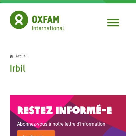
Aller
au
contenu
principal
Accueil
Fil
Irbil
d'Ariane
Restez informé-e
Abonnez-vous à notre lettre d'information