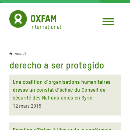
Aller
au
contenu
principal
Accueil
Fil
derecho a ser protegido
d'Ariane
Une coalition d’organisations humanitaires
dresse un constat d’échec du Conseil de
sécurité des Nations unies en Syrie
12 mars 2015
Réaction d'Oxfam à l'issue de la conférence