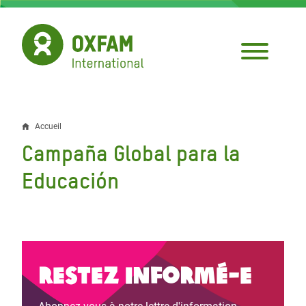
Aller
au
contenu
principal
Accueil
Fil
Campaña Global para la
d'Ariane
Educación
Restez informé-e