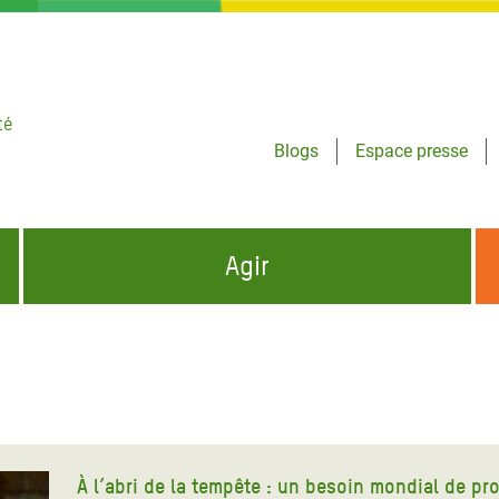
té
Blogs
Espace presse
Agir
NCES HUMANITAIRES
S'INFORMER ET RELAYER NOS MESSAGES
OXFAM DANS LE MONDE
QUI SOMMES-NOUS ?
 aux Dons pour la Crise
ban
à Gaza
À l’abri de la tempête : un besoin mondial de pr