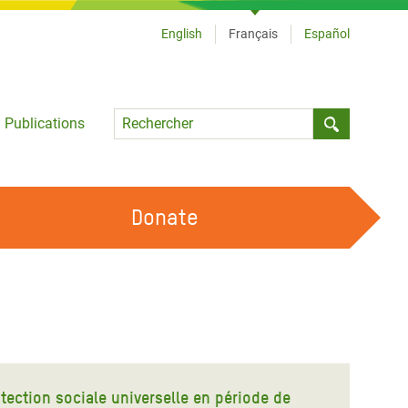
English
Français
Español
Language
Publications
Submit sea
Donate
TRAVAILLER AVEC NOUS
OUR FEMINIST PRINCIPLES
DEVENIR BÉNÉVOLE
otection sociale universelle en période de