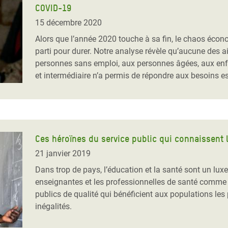
COVID-19
Climatique et
ntaire en Afrique de
15 décembre 2020
Alors que l’année 2020 touche à sa fin, le chaos éc
parti pour durer. Notre analyse révèle qu’aucune des a
 au Yémen
personnes sans emploi, aux personnes âgées, aux enfa
et intermédiaire n’a permis de répondre aux besoins es
 des Réfugiés Rohingyas
ngladesh
 des Réfugié·es au
n du Sud
Ces héroïnes du service public qui connaissent l
en Syrie
21 janvier 2019
Dans trop de pays, l’éducation et la santé sont un lux
enseignantes et les professionnelles de santé comme N
publics de qualité qui bénéficient aux populations les 
inégalités.