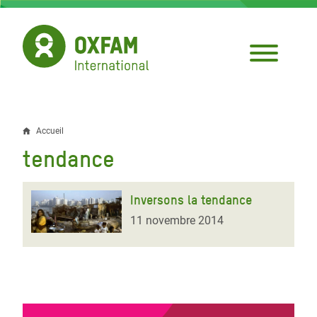
Aller
au
contenu
principal
Accueil
Fil
tendance
d'Ariane
Inversons la tendance
11 novembre 2014