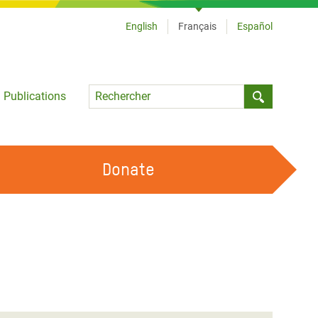
English
Français
Español
Language
Publications
Submit sea
Donate
TRAVAILLER AVEC NOUS
OUR FEMINIST PRINCIPLES
DEVENIR BÉNÉVOLE