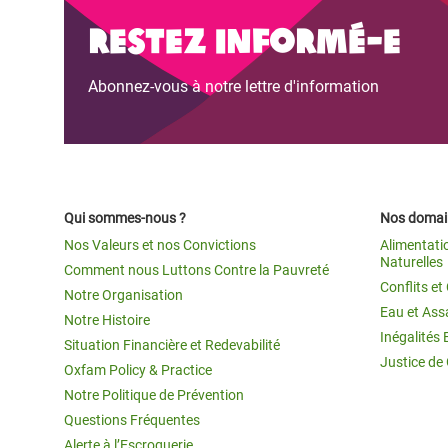
Conflits et Catastrophes
#MonClimatMonAvenir
Crise 
Restez informé-e
Alime
Inégalités Extrêmes et
Mettons Fin à la Souffrance qui se Cache
l’Est
Abonnez-vous à notre lettre d'information
Services Essentiels
Derrière notre Alimentation
Crise
Inequality and Rights in a
Les Violences Faites aux Femmes et aux
Digital Age
Filles, Ça Suffit !
Crise
au Ba
Gender, Rights, and Justice
Qui sommes-nous ?
Nos domain
Crise
Nos Valeurs et nos Convictions
Alimentati
Souda
Naturelles
Comment nous Luttons Contre la Pauvreté
Conflits e
Notre Organisation
Crise 
Eau et Ass
Notre Histoire
Inégalités 
Situation Financière et Redevabilité
Justice de
Oxfam Policy & Practice
Notre Politique de Prévention
Questions Fréquentes
Alerte à l’Escroquerie