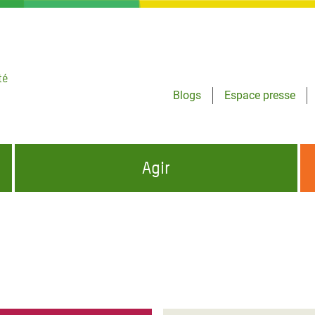
té
Blogs
Espace presse
Agir
NCES HUMANITAIRES
S'INFORMER ET RELAYER NOS MESSAGES
OXFAM DANS LE MONDE
QUI SOMMES-NOUS ?
 aux Dons pour la Crise
ban
à Gaza