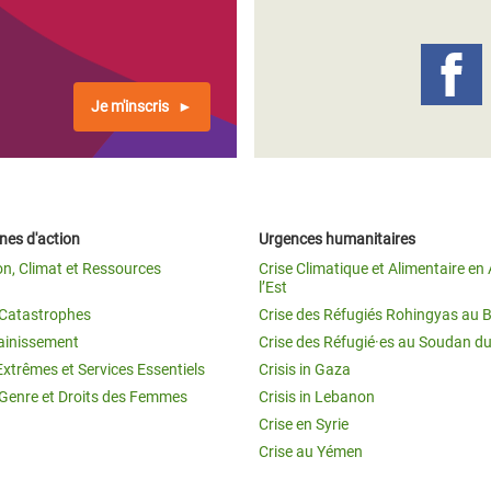
Climatique et
ntaire en Afrique de
Je m'inscris
 au Yémen
 des Réfugiés Rohingyas
ngladesh
es d'action
Urgences humanitaires
 des Réfugié·es au
on, Climat et Ressources
Crise Climatique et Alimentaire en 
n du Sud
l’Est
t Catastrophes
Crise des Réfugiés Rohingyas au 
en Syrie
ainissement
Crise des Réfugié·es au Soudan d
Extrêmes et Services Essentiels
Crisis in Gaza
 Genre et Droits des Femmes
Crisis in Lebanon
Crise en Syrie
Crise au Yémen