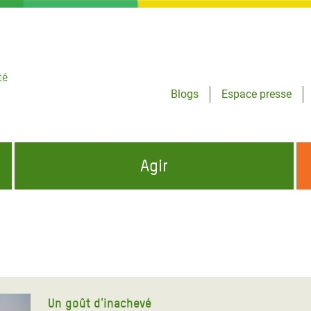
té
Blogs
Espace presse
Agir
NCES HUMANITAIRES
S'INFORMER ET RELAYER NOS MESSAGES
OXFAM DANS LE MONDE
QUI SOMMES-NOUS ?
 aux Dons pour la Crise
ban
à Gaza
Un goût d'inachevé