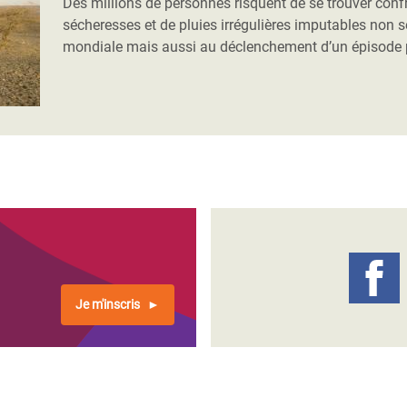
Des millions de personnes risquent de se trouver confr
sécheresses et de pluies irrégulières imputables non 
mondiale mais aussi au déclenchement d’un épisode pa
Je m'inscris