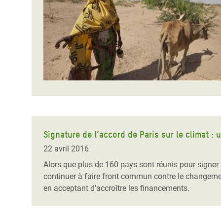
Conflits et Catastrophes
#MonClimatMonAvenir
Crise 
Alime
Inégalités Extrêmes et
Mettons Fin à la Souffrance qui se Cache
l’Est
Services Essentiels
Derrière notre Alimentation
Crise
Inequality and Rights in a
Les Violences Faites aux Femmes et aux
Digital Age
Filles, Ça Suffit !
Crise
au Ba
Gender, Rights, and Justice
Crise
Souda
Signature de l’accord de Paris sur le climat : 
Crise 
22 avril 2016
Alors que plus de 160 pays sont réunis pour signer
continuer à faire front commun contre le changemen
en acceptant d’accroître les financements.