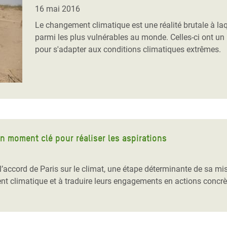
Climatique et
16 mai 2016
ntaire en Afrique de
Le changement climatique est une réalité brutale à la
parmi les plus vulnérables au monde. Celles-ci ont un 
pour s'adapter aux conditions climatiques extrêmes.
 au Yémen
 des Réfugiés Rohingyas
ngladesh
 des Réfugié·es au
n du Sud
un moment clé pour réaliser les aspirations
en Syrie
 l’accord de Paris sur le climat, une étape déterminante de sa 
t climatique et à traduire leurs engagements en actions concrèt