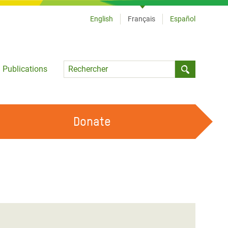
English
Français
Español
Language
Publications
Submit sea
Donate
TRAVAILLER AVEC NOUS
OUR FEMINIST PRINCIPLES
DEVENIR BÉNÉVOLE