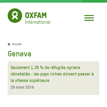
Aller
au
contenu
principal
Accueil
Fil
Geneva
d'Ariane
Seulement 1,39 % de réfugiés syriens
réinstallés : les pays riches doivent passer à
la vitesse supérieure
28 mars 2016