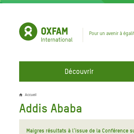
Aller
au
contenu
principal
Pour un avenir à égali
Découvrir
NOS DOMAINES D'ACTION
REJOINDRE NOS CAMPAGNES
URGE
Accueil
Fil
Addis Ababa
Eau et Assainissement
Climate Justice
Appel
d'Ariane
au Li
Alimentation, Climat et
Hands Off Our Spaces
Ressources Naturelles
Crise 
Maigres résultats à l’issue de la Conférence 
Rejoignez la Communauté