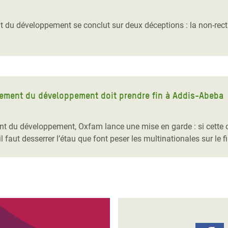
Climatique et
ntaire en Afrique de
du développement se conclut sur deux déceptions : la non-rectif
 au Yémen
 des Réfugiés Rohingyas
ngladesh
cement du développement doit prendre fin à Addis-Abeba
 des Réfugié·es au
nt du développement, Oxfam lance une mise en garde : si cette c
n du Sud
il faut desserrer l’étau que font peser les multinationales sur 
en Syrie