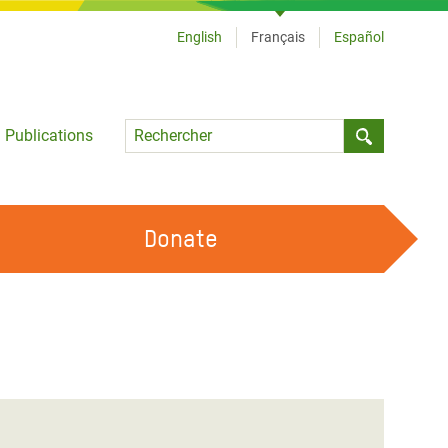
English
Français
Español
Language
Publications
Submit sea
Donate
TRAVAILLER AVEC NOUS
OUR FEMINIST PRINCIPLES
DEVENIR BÉNÉVOLE