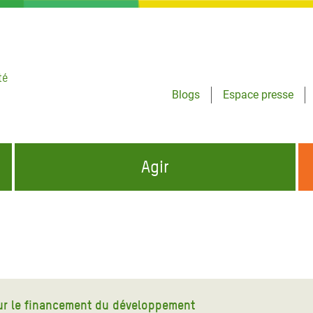
té
Blogs
Espace presse
Agir
NCES HUMANITAIRES
S'INFORMER ET RELAYER NOS MESSAGES
OXFAM DANS LE MONDE
QUI SOMMES-NOUS ?
 aux Dons pour la Crise
ban
à Gaza
sur le financement du développement