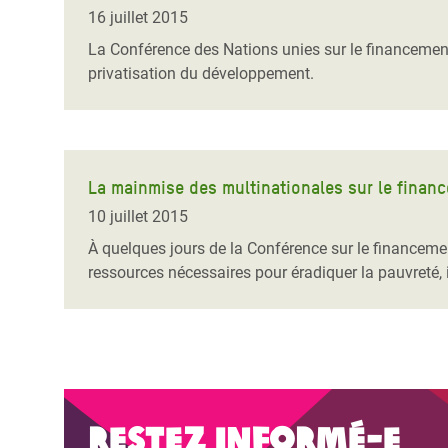
Conflits et Catastrophes
#MonClimatMonAvenir
Crise 
16 juillet 2015
Alime
La Conférence des Nations unies sur le financement 
Inégalités Extrêmes et
Mettons Fin à la Souffrance qui se Cache
l’Est
privatisation du développement.
Services Essentiels
Derrière notre Alimentation
Crise
Inequality and Rights in a
Les Violences Faites aux Femmes et aux
Digital Age
Filles, Ça Suffit !
Crise
au Ba
La mainmise des multinationales sur le finan
Gender, Rights, and Justice
10 juillet 2015
Crise
À quelques jours de la Conférence sur le financeme
Souda
ressources nécessaires pour éradiquer la pauvreté, 
Crise 
Restez informé-e