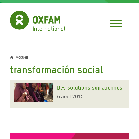
Aller
au
contenu
principal
Accueil
Fil
transformación social
d'Ariane
Des solutions somaliennes
6 août 2015