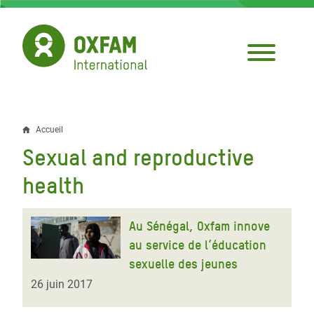
Aller
au
contenu
principal
Accueil
Fil
Sexual and reproductive
d'Ariane
health
Au Sénégal, Oxfam innove
au service de l’éducation
sexuelle des jeunes
26 juin 2017