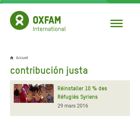
Aller
au
contenu
principal
Accueil
Fil
contribución justa
d'Ariane
Réinstaller 10 % des
Réfugiés Syriens
29 mars 2016