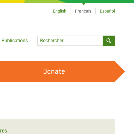
English
Français
Español
Language
Publications
Submit sea
Donate
TRAVAILLER AVEC NOUS
OUR FEMINIST PRINCIPLES
DEVENIR BÉNÉVOLE
fres