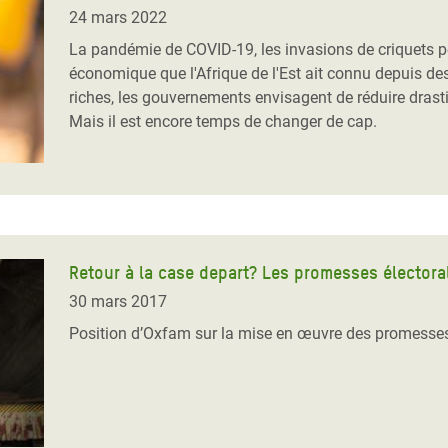
Climatique et
24 mars 2022
ntaire en Afrique de
La pandémie de COVID-19, les invasions de criquets pèle
économique que l'Afrique de l'Est ait connu depuis d
riches, les gouvernements envisagent de réduire dras
 au Yémen
Mais il est encore temps de changer de cap.
 des Réfugiés Rohingyas
ngladesh
 des Réfugié·es au
n du Sud
Retour à la case depart? Les promesses électoral
en Syrie
30 mars 2017
Position d’Oxfam sur la mise en œuvre des promesses