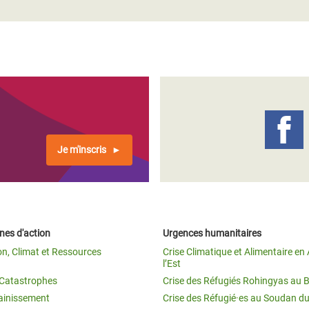
Je m'inscris
es d'action
Urgences humanitaires
on, Climat et Ressources
Crise Climatique et Alimentaire en 
l’Est
t Catastrophes
Crise des Réfugiés Rohingyas au 
ainissement
Crise des Réfugié·es au Soudan d