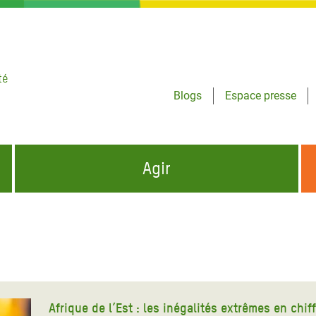
té
Blogs
Espace presse
Agir
NCES HUMANITAIRES
S'INFORMER ET RELAYER NOS MESSAGES
OXFAM DANS LE MONDE
QUI SOMMES-NOUS ?
 aux Dons pour la Crise
ban
à Gaza
Afrique de l’Est : les inégalités extrêmes en chif