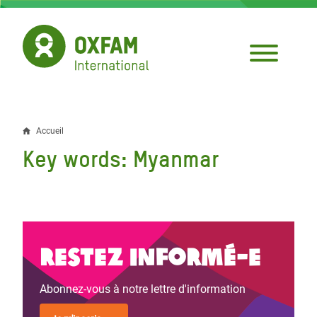
Aller
au
contenu
principal
Accueil
Fil
Key words: Myanmar
d'Ariane
Restez informé-e
Abonnez-vous à notre lettre d'information