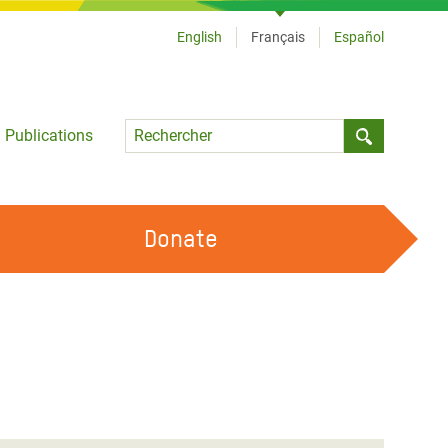
English
Français
Español
Language
Publications
Submit sea
Donate
TRAVAILLER AVEC NOUS
OUR FEMINIST PRINCIPLES
DEVENIR BÉNÉVOLE