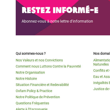
Conflits et Catastrophes
#MonClimatMonAvenir
Crise 
Restez informé-e
Alime
Inégalités Extrêmes et
Mettons Fin à la Souffrance qui se Cache
l’Est
Abonnez-vous à notre lettre d'information
Services Essentiels
Derrière notre Alimentation
Crise
Inequality and Rights in a
Les Violences Faites aux Femmes et aux
Digital Age
Filles, Ça Suffit !
Crise
au Ba
Gender, Rights, and Justice
Qui sommes-nous ?
Nos domain
Crise
Nos Valeurs et nos Convictions
Alimentati
Souda
Naturelles
Comment nous Luttons Contre la Pauvreté
Conflits e
Notre Organisation
Crise 
Eau et Ass
Notre Histoire
Inégalités 
Situation Financière et Redevabilité
Justice de
Oxfam Policy & Practice
Notre Politique de Prévention
Questions Fréquentes
Alerte à l’Escroquerie