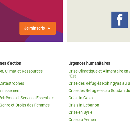
Climatique et
ntaire en Afrique de
Je m'inscris
 au Yémen
 des Réfugiés Rohingyas
ngladesh
es d'action
Urgences humanitaires
 des Réfugié·es au
on, Climat et Ressources
Crise Climatique et Alimentaire en 
n du Sud
l’Est
t Catastrophes
Crise des Réfugiés Rohingyas au 
en Syrie
ainissement
Crise des Réfugié·es au Soudan d
Extrêmes et Services Essentiels
Crisis in Gaza
 Genre et Droits des Femmes
Crisis in Lebanon
Crise en Syrie
Crise au Yémen