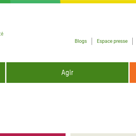
té
Blogs
Espace presse
Agir
NCES HUMANITAIRES
S'INFORMER ET RELAYER NOS MESSAGES
OXFAM DANS LE MONDE
QUI SOMMES-NOUS ?
 aux Dons pour la Crise
ban
à Gaza