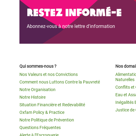
Conflits et Catastrophes
#MonClimatMonAvenir
Crise 
Restez informé-e
Alime
Inégalités Extrêmes et
Mettons Fin à la Souffrance qui se Cache
l’Est
Abonnez-vous à notre lettre d'information
Services Essentiels
Derrière notre Alimentation
Crise
Inequality and Rights in a
Les Violences Faites aux Femmes et aux
Digital Age
Filles, Ça Suffit !
Crise
au Ba
Gender, Rights, and Justice
Qui sommes-nous ?
Nos domain
Crise
Nos Valeurs et nos Convictions
Alimentati
Souda
Naturelles
Comment nous Luttons Contre la Pauvreté
Conflits e
Notre Organisation
Crise 
Eau et Ass
Notre Histoire
Inégalités 
Situation Financière et Redevabilité
Justice de
Oxfam Policy & Practice
Notre Politique de Prévention
Questions Fréquentes
Alerte à l’Escroquerie