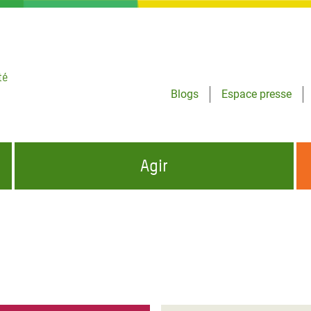
té
Blogs
Espace presse
Agir
NCES HUMANITAIRES
S'INFORMER ET RELAYER NOS MESSAGES
OXFAM DANS LE MONDE
QUI SOMMES-NOUS ?
 aux Dons pour la Crise
ban
à Gaza