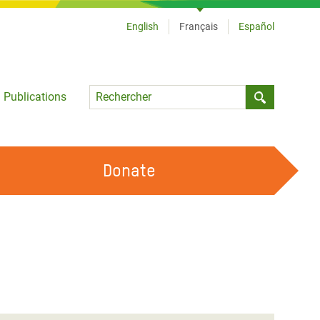
English
Français
Español
Language
Publications
Submit sea
Donate
TRAVAILLER AVEC NOUS
OUR FEMINIST PRINCIPLES
DEVENIR BÉNÉVOLE