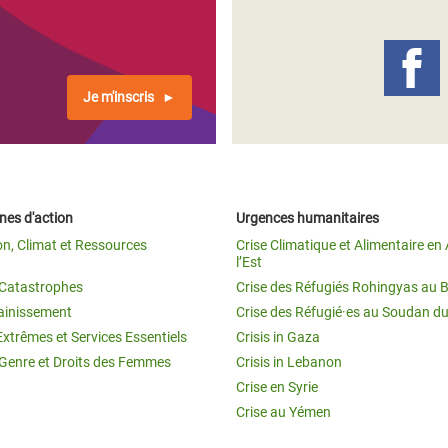
Climatique et
ntaire en Afrique de
Je m'inscris
 au Yémen
 des Réfugiés Rohingyas
ngladesh
es d'action
Urgences humanitaires
 des Réfugié·es au
on, Climat et Ressources
Crise Climatique et Alimentaire en 
n du Sud
l’Est
t Catastrophes
Crise des Réfugiés Rohingyas au 
en Syrie
ainissement
Crise des Réfugié·es au Soudan d
Extrêmes et Services Essentiels
Crisis in Gaza
 Genre et Droits des Femmes
Crisis in Lebanon
Crise en Syrie
Crise au Yémen