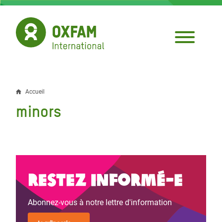
Aller
au
contenu
principal
Accueil
Fil
minors
d'Ariane
Restez informé-e
Abonnez-vous à notre lettre d'information