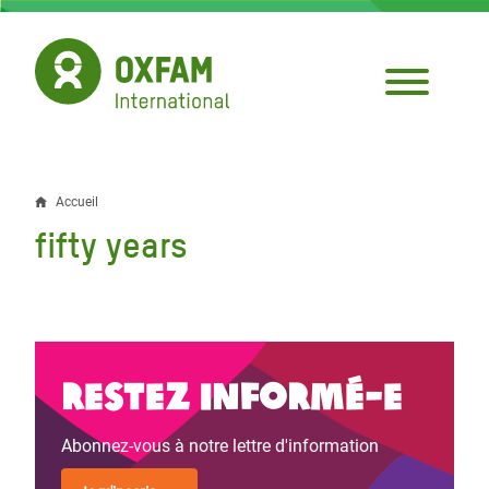
Aller
au
contenu
principal
Accueil
Fil
fifty years
d'Ariane
Restez informé-e
Abonnez-vous à notre lettre d'information