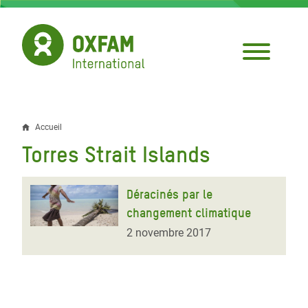
Aller
au
contenu
principal
Accueil
Fil
Torres Strait Islands
d'Ariane
Déracinés par le
changement climatique
2 novembre 2017