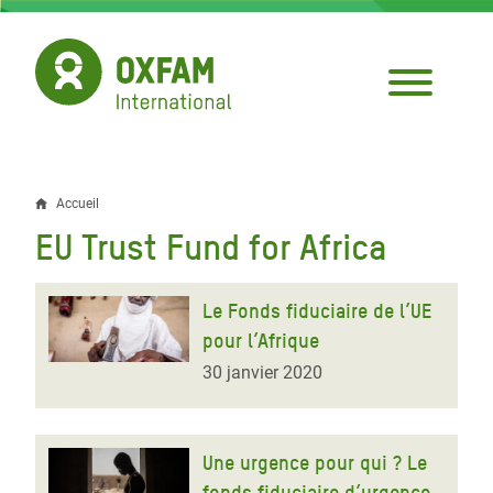
Aller
au
contenu
principal
Accueil
Fil
EU Trust Fund for Africa
d'Ariane
Le Fonds fiduciaire de l’UE
pour l’Afrique
30 janvier 2020
Une urgence pour qui ? Le
fonds fiduciaire d’urgence