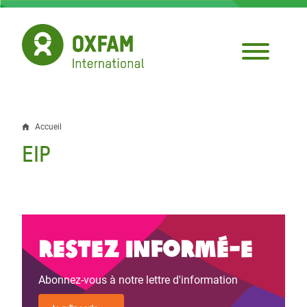
Aller
au
contenu
principal
Accueil
Fil
EIP
d'Ariane
Restez informé-e
Abonnez-vous à notre lettre d'information