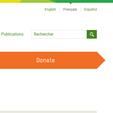
English
Français
Español
Language
Publications
Submit sea
Donate
TRAVAILLER AVEC NOUS
OUR FEMINIST PRINCIPLES
DEVENIR BÉNÉVOLE