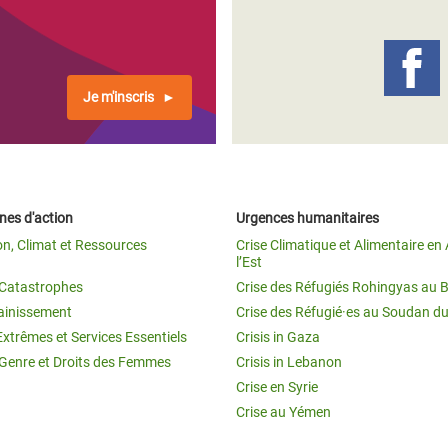
Climatique et
ntaire en Afrique de
Je m'inscris
 au Yémen
 des Réfugiés Rohingyas
ngladesh
es d'action
Urgences humanitaires
 des Réfugié·es au
on, Climat et Ressources
Crise Climatique et Alimentaire en 
n du Sud
l’Est
t Catastrophes
Crise des Réfugiés Rohingyas au 
en Syrie
ainissement
Crise des Réfugié·es au Soudan d
Extrêmes et Services Essentiels
Crisis in Gaza
 Genre et Droits des Femmes
Crisis in Lebanon
Crise en Syrie
Crise au Yémen