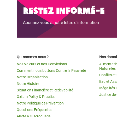
Conflits et Catastrophes
#MonClimatMonAvenir
Crise 
Restez informé-e
Alime
Inégalités Extrêmes et
Mettons Fin à la Souffrance qui se Cache
l’Est
Abonnez-vous à notre lettre d'information
Services Essentiels
Derrière notre Alimentation
Crise
Inequality and Rights in a
Les Violences Faites aux Femmes et aux
Digital Age
Filles, Ça Suffit !
Crise
au Ba
Gender, Rights, and Justice
Qui sommes-nous ?
Nos domain
Crise
Nos Valeurs et nos Convictions
Alimentati
Souda
Naturelles
Comment nous Luttons Contre la Pauvreté
Conflits e
Notre Organisation
Crise 
Eau et Ass
Notre Histoire
Inégalités 
Situation Financière et Redevabilité
Justice de
Oxfam Policy & Practice
Notre Politique de Prévention
Questions Fréquentes
Alerte à l’Escroquerie