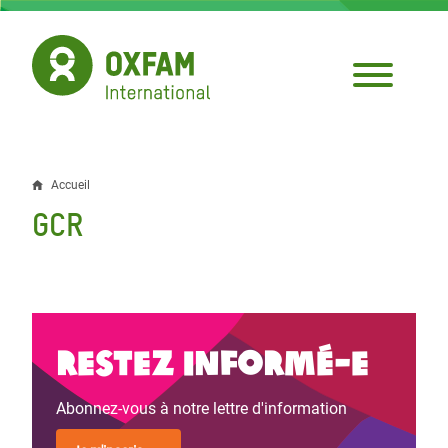
Aller
au
contenu
principal
Accueil
Fil
GCR
d'Ariane
Restez informé-e
Abonnez-vous à notre lettre d'information