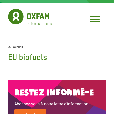
Aller
au
contenu
principal
Accueil
Fil
EU biofuels
d'Ariane
Restez informé-e
Abonnez-vous à notre lettre d'information