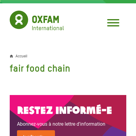
Aller
au
contenu
principal
Accueil
Fil
fair food chain
d'Ariane
Restez informé-e
Abonnez-vous à notre lettre d'information