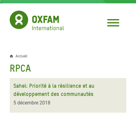
Aller
au
contenu
principal
Accueil
Fil
RPCA
d'Ariane
Sahel: Priorité à la résilience et au
développement des communautés
5 décembre 2018