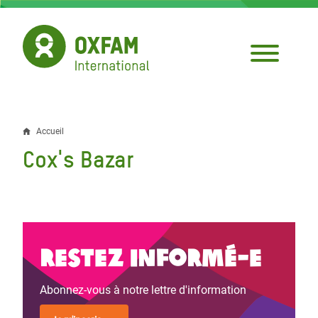
Aller
au
contenu
principal
Accueil
Fil
Cox's Bazar
d'Ariane
Restez informé-e
Abonnez-vous à notre lettre d'information