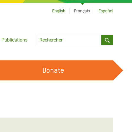
English
Français
Español
Language
Publications
Submit sea
Donate
TRAVAILLER AVEC NOUS
OUR FEMINIST PRINCIPLES
DEVENIR BÉNÉVOLE