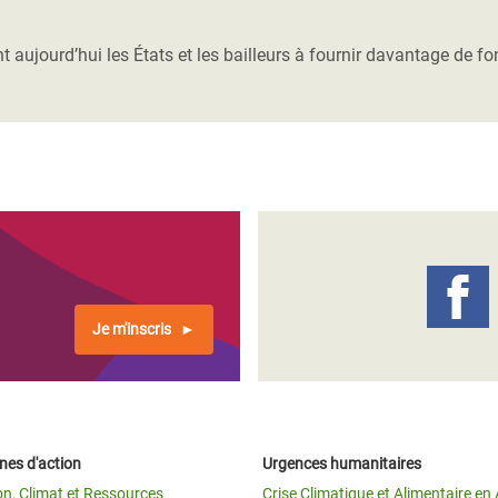
Climatique et
ntaire en Afrique de
ujourd’hui les États et les bailleurs à fournir davantage de fond
 au Yémen
 des Réfugiés Rohingyas
ngladesh
 des Réfugié·es au
n du Sud
en Syrie
Je m'inscris
es d'action
Urgences humanitaires
on, Climat et Ressources
Crise Climatique et Alimentaire en 