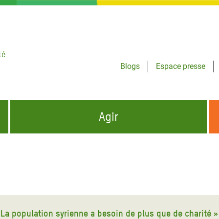
té
Blogs
Espace presse
Agir
NCES HUMANITAIRES
S'INFORMER ET RELAYER NOS MESSAGES
OXFAM DANS LE MONDE
QUI SOMMES-NOUS ?
 aux Dons pour la Crise
ban
à Gaza
« La population syrienne a besoin de plus que de charité »