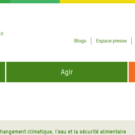
té
Blogs
Espace presse
Agir
NCES HUMANITAIRES
S'INFORMER ET RELAYER NOS MESSAGES
OXFAM DANS LE MONDE
QUI SOMMES-NOUS ?
 aux Dons pour la Crise
ban
à Gaza
hangement climatique, l'eau et la sécurité alimentaire