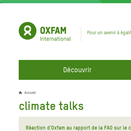
Aller
au
contenu
principal
Pour un avenir à égali
Découvrir
NOS DOMAINES D'ACTION
REJOINDRE NOS CAMPAGNES
URGE
Accueil
Fil
climate talks
Eau et Assainissement
Climate Justice
Appel
d'Ariane
au Li
Alimentation, Climat et
Hands Off Our Spaces
Ressources Naturelles
Crise 
Réaction d'Oxfam au rapport de la FAO sur le c
Rejoignez la Communauté