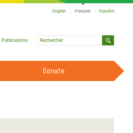
English
Français
Español
Language
Publications
Submit sea
Donate
TRAVAILLER AVEC NOUS
OUR FEMINIST PRINCIPLES
DEVENIR BÉNÉVOLE