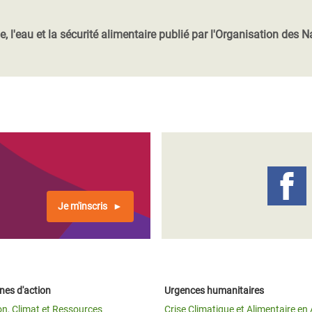
Climatique et
ntaire en Afrique de
l'eau et la sécurité alimentaire publié par l'Organisation des Nat
 au Yémen
 des Réfugiés Rohingyas
ngladesh
 des Réfugié·es au
n du Sud
en Syrie
Je m'inscris
es d'action
Urgences humanitaires
on, Climat et Ressources
Crise Climatique et Alimentaire en 