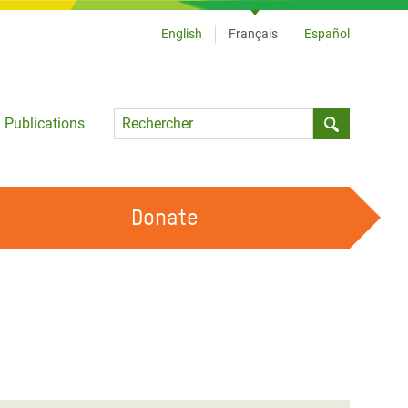
English
Français
Español
Language
Publications
Submit sea
Donate
TRAVAILLER AVEC NOUS
OUR FEMINIST PRINCIPLES
DEVENIR BÉNÉVOLE