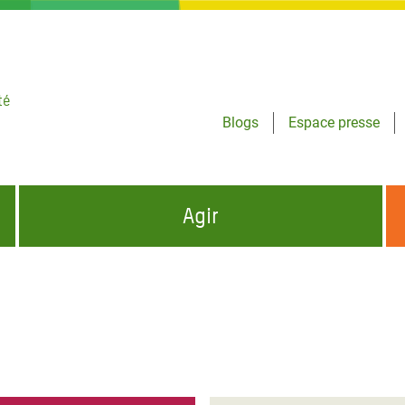
té
Blogs
Espace presse
Agir
NCES HUMANITAIRES
S'INFORMER ET RELAYER NOS MESSAGES
OXFAM DANS LE MONDE
QUI SOMMES-NOUS ?
 aux Dons pour la Crise
ban
à Gaza