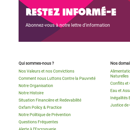
Conflits et Catastrophes
#MonClimatMonAvenir
Crise 
Restez informé-e
Alime
Inégalités Extrêmes et
Mettons Fin à la Souffrance qui se Cache
l’Est
Abonnez-vous à notre lettre d'information
Services Essentiels
Derrière notre Alimentation
Crise
Inequality and Rights in a
Les Violences Faites aux Femmes et aux
Digital Age
Filles, Ça Suffit !
Crise
au Ba
Gender, Rights, and Justice
Qui sommes-nous ?
Nos domain
Crise
Nos Valeurs et nos Convictions
Alimentati
Souda
Naturelles
Comment nous Luttons Contre la Pauvreté
Conflits e
Notre Organisation
Crise 
Eau et Ass
Notre Histoire
Inégalités 
Situation Financière et Redevabilité
Justice de
Oxfam Policy & Practice
Notre Politique de Prévention
Questions Fréquentes
Alerte à l’Escroquerie