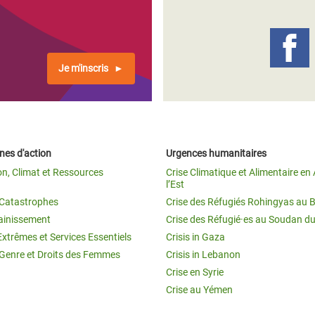
Climatique et
ntaire en Afrique de
Je m'inscris
 au Yémen
 des Réfugiés Rohingyas
ngladesh
es d'action
Urgences humanitaires
 des Réfugié·es au
on, Climat et Ressources
Crise Climatique et Alimentaire en 
n du Sud
l’Est
t Catastrophes
Crise des Réfugiés Rohingyas au 
en Syrie
ainissement
Crise des Réfugié·es au Soudan d
Extrêmes et Services Essentiels
Crisis in Gaza
 Genre et Droits des Femmes
Crisis in Lebanon
Crise en Syrie
Crise au Yémen