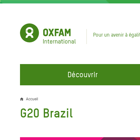
Aller
au
contenu
principal
Pour un avenir à égali
Découvrir
NOS DOMAINES D'ACTION
REJOINDRE NOS CAMPAGNES
URGE
Accueil
Fil
G20 Brazil
Eau et Assainissement
Climate Justice
Appel
d'Ariane
au Li
Alimentation, Climat et
Hands Off Our Spaces
Ressources Naturelles
Crise 
Rejoignez la Communauté