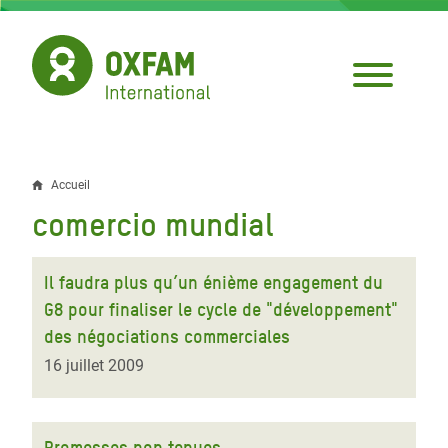
Aller
au
contenu
principal
Accueil
Fil
comercio mundial
d'Ariane
Il faudra plus qu’un énième engagement du
G8 pour finaliser le cycle de "développement"
des négociations commerciales
16 juillet 2009
Promesses non tenues