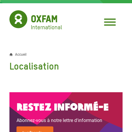
Aller
au
contenu
principal
Accueil
Fil
Localisation
d'Ariane
Restez informé-e
Abonnez-vous à notre lettre d'information