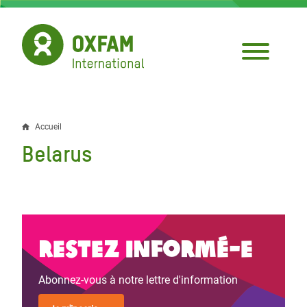
Aller
au
contenu
principal
Accueil
Fil
Belarus
d'Ariane
Restez informé-e
Abonnez-vous à notre lettre d'information