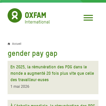
Aller
au
contenu
principal
Accueil
Fil
gender pay gap
d'Ariane
En 2025, la rémunération des PDG dans le
monde a augmenté 20 fois plus vite que celle
des travailleur·euses
1 mai 2026
À l’échelle mondiale, la rémunération des PDG