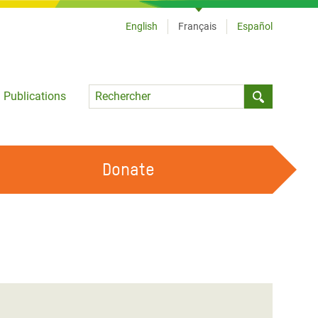
English
Français
Español
Language
Publications
Submit sea
Donate
TRAVAILLER AVEC NOUS
OUR FEMINIST PRINCIPLES
DEVENIR BÉNÉVOLE