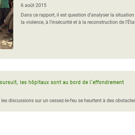
Climatique et
6 août 2015
ntaire en Afrique de
Dans ce rapport, il est question d’analyser la situatio
la violence, à l’insécurité et à la reconstruction de l’Éta
 au Yémen
 des Réfugiés Rohingyas
ngladesh
 des Réfugié·es au
n du Sud
poursuit, les hôpitaux sont au bord de l’effondrement
en Syrie
 les discussions sur un cessez-le-feu se heurtent à des obstacles