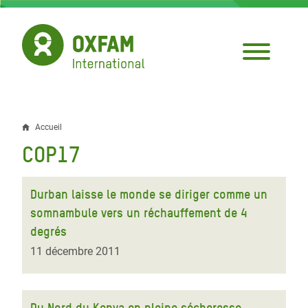
Aller
au
contenu
principal
Accueil
Fil
COP17
d'Ariane
Durban laisse le monde se diriger comme un
somnambule vers un réchauffement de 4
degrés
11 décembre 2011
Du Nord du Kenya en pleine sécheresse,