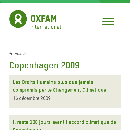
Aller
au
contenu
principal
Accueil
Fil
Copenhagen 2009
d'Ariane
Les Droits Humains plus que jamais
compromis par le Changement Climatique
16 décembre 2009
Il reste 100 jours avant l’accord climatique de
Copenhague