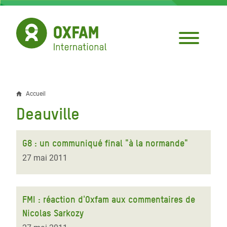
Aller
au
contenu
principal
Accueil
Fil
Deauville
d'Ariane
G8 : un communiqué final "à la normande"
27 mai 2011
FMI : réaction d'Oxfam aux commentaires de
Nicolas Sarkozy