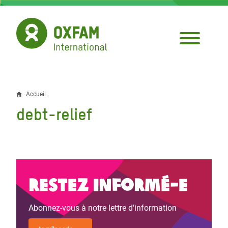
Aller
au
contenu
principal
Accueil
Fil
debt-relief
d'Ariane
Restez informé-e
Abonnez-vous à notre lettre d'information