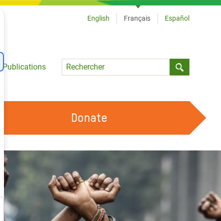
English
Français
Español
Language
Publications
Submit sea
Donate
TRAVAILLER AVEC NOUS
OUR FEMINIST PRINCIPLES
DEVENIR BÉNÉVOLE