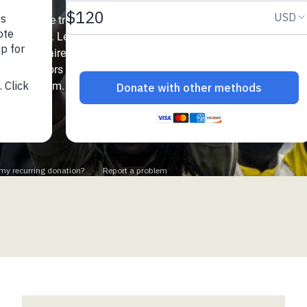
Climatique et
 un rythme trois fois
ntaire en Afrique de
précédentes. Le monde
0 milliardaires, dont la
histoire, alors qu’une
 au Yémen
re de la faim.
 des Réfugiés Rohingyas
ngladesh
 des Réfugié·es au
n du Sud
en Syrie