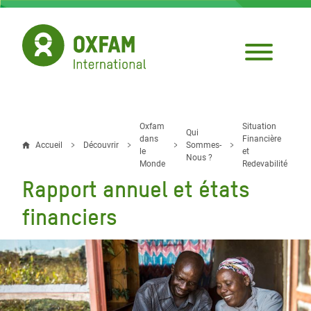
Aller
au
contenu
principal
Oxfam
Situation
Fil
Qui
dans
Financière
Accueil
Découvrir
Sommes-
le
et
d'Ariane
Nous ?
Monde
Redevabilité
Rapport annuel et états
financiers