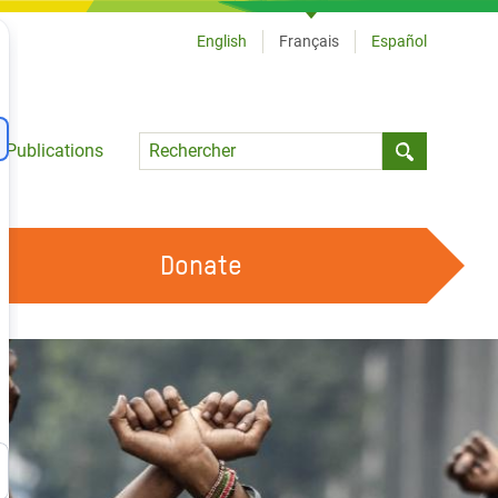
English
Français
Español
Language
Publications
Submit sea
Donate
TRAVAILLER AVEC NOUS
OUR FEMINIST PRINCIPLES
DEVENIR BÉNÉVOLE