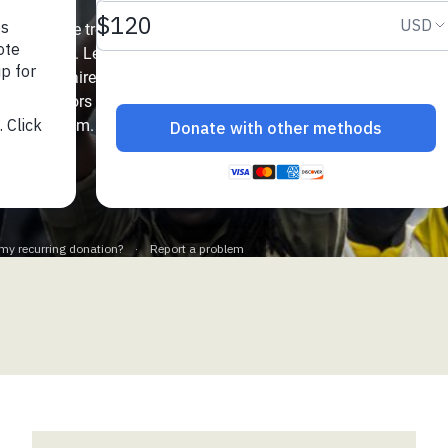
Climatique et
 un rythme trois fois
ntaire en Afrique de
précédentes. Le monde
0 milliardaires, dont la
histoire, alors qu’une
 au Yémen
re de la faim.
 des Réfugiés Rohingyas
ngladesh
 des Réfugié·es au
n du Sud
en Syrie