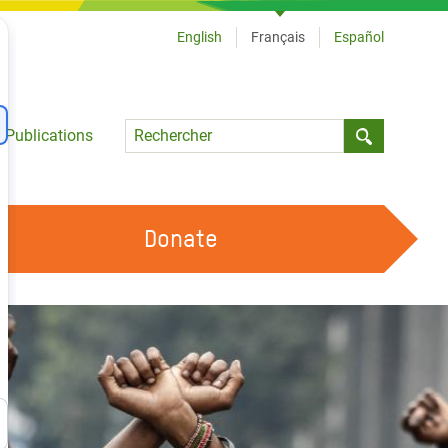
English
Français
Español
Language
Publications
Submit sea
Donate
TRAVAILLER AVEC NOUS
OUR FEMINIST PRINCIPLES
DEVENIR BÉNÉVOLE