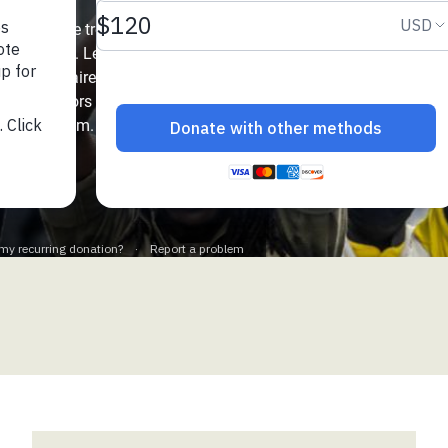
Climatique et
 un rythme trois fois
ntaire en Afrique de
précédentes. Le monde
0 milliardaires, dont la
histoire, alors qu’une
 au Yémen
re de la faim.
 des Réfugiés Rohingyas
ngladesh
 des Réfugié·es au
n du Sud
en Syrie